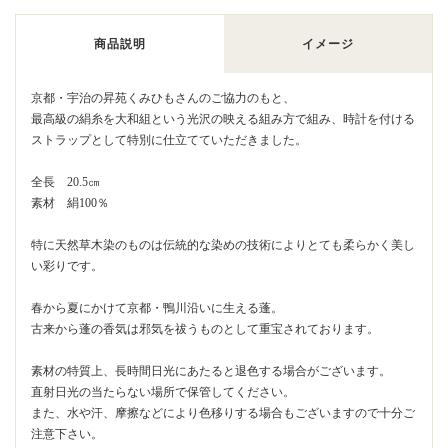
商品説明
イメージ
京都・宇治の
昇苑くみひも
さんのご協力のもと、
最高級の絹糸を大和組という光沢の映える組み方で組み、時計を付ける
ストラップとして特別に仕立てていただきました。
全長 20.5㎝
素材 絹100％
特に天然草木染のものは伝統的な染めの技術によりとても柔らかく美し
い彩りです。
春から夏にかけて京都・鴨川沿いに生える蓬。
古来から蓬の香気は邪気を祓うものとして重宝されております。
素材の特質上、長時間日光にあたると退色する場合がございます。
直射日光の当たらない場所で保管してください。
また、水や汗、摩擦などにより色移りする場合もございますので十分ご
注意下さい。