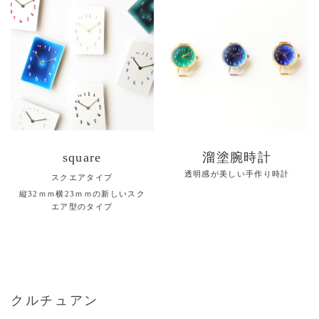
square
溜塗腕時計
透明感が美しい手作り時計
スクエアタイプ
縦32ｍｍ横23ｍｍの新しいスク
エア型のタイプ
クルチュアン