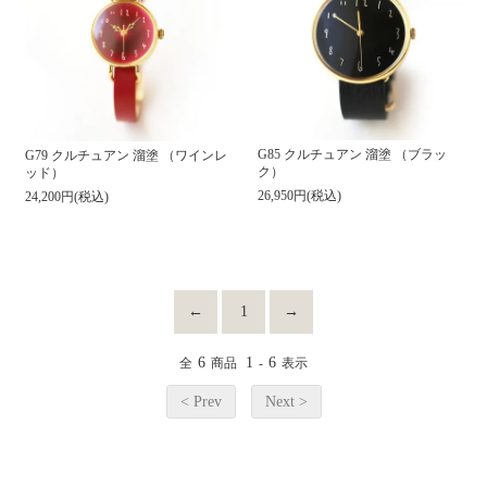
G85 クルチュアン 溜塗 （ブラッ
G79 クルチュアン 溜塗 （ワインレ
ク）
ッド）
26,950円(税込)
24,200円(税込)
←
1
→
6
1
6
全
商品
-
表示
< Prev
Next >