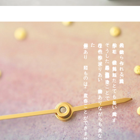
個体差があり、同じものは2度と作ることができません。各1点の限定品です。
。
様々な
色の
粒子が
混ざ
り
あ
い
、
抽象的で
あ
り
な
が
ら
も
大き
な
自然の
風景を
感じ
る
絵画の
よ
う
な
時計に
な
り
ま
し
た
そうした岩絵具を複数色文字盤に塗ることで
粒子が粗く、鉱物の魅力に溢れたとても美しい絵具です。
天然の鉱物から作られる「岩絵具」。